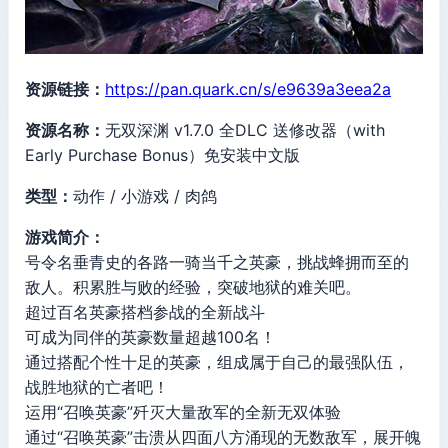
资源链接：
https://pan.quark.cn/s/e9639a3eea2a
资源名称：
无双深渊 v1.7.0 全DLC 送修改器（with
Early Purchase Bonus）免安装中文版
类型：
动作 / 小游戏 / 肉鸽
游戏简介：
号令名垂青史的各路一骑当千之英豪，挑战蜂拥而至的
敌人。积累胜与败的经验，突破地狱的难关吧。
超过百名英豪搭档参战的全新战斗
可成为同伴的英豪数量超越100名！
通过搭配个性十足的英豪，组成属于自己的最强队伍，
战胜地狱的亡者吧！
运用“召唤英豪”歼灭大量敌军的全新无双体验
通过“召唤英豪”击溃从四面八方涌现的无数敌军，展开魄