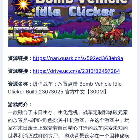
资源链接：
https://pan.quark.cn/s/592ed363eb9a
资源链接：
https://drive.uc.cn/s/2310f82497284
资源名称：
爆弹战车：放置点击 Bomb Vehicle Idle
Clicker Build.23073025 官方中文【300M】
游戏简介：
一款融合了末日生存、生化危机、战车定制和爆破元素
的放置类-刷宝-角色扮演-挂机游戏。在这个游戏中，玩
家在末日废土上驾驶着自己精心打造的战车探索未知的
世界和消灭成群的丧尸。 游戏背景设定在一个因神秘病