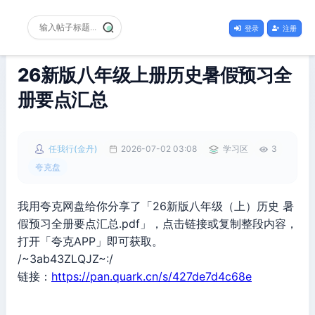
登录
注册
26新版八年级上册历史暑假预习全
册要点汇总
任我行(金丹)
2026-07-02 03:08
学习区
3
夸克盘
我用夸克网盘给你分享了「26新版八年级（上）历史 暑
假预习全册要点汇总.pdf」，点击链接或复制整段内容，
打开「夸克APP」即可获取。
/~3ab43ZLQJZ~:/
链接：
https://pan.quark.cn/s/427de7d4c68e