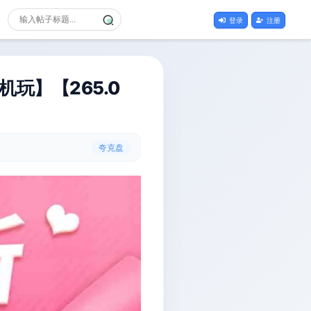
登录
注册
玩】【265.0
夸克盘