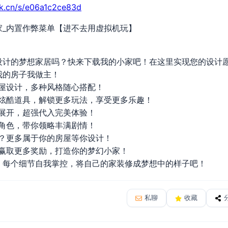
rk.cn/s/e06a1c2ce83d
家_内置作弊菜单【进不去用虚拟机玩】
设计的梦想家居吗？快来下载我的小家吧！在这里实现您的设计
我的房子我做主！
房屋设计，多种风格随心搭配！
种炫酷道具，解锁更多玩法，享受更多乐趣！
你展开，超强代入完美体验！
戏角色，带你领略丰满剧情！
瘾？更多属于你的房屋等你设计！
，赢取更多奖励，打造你的梦幻小家！
！每个细节自我掌控，将自己的家装修成梦想中的样子吧！
私聊
收藏