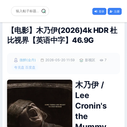
登录
注册
【电影】木乃伊(2026)4k HDR 杜
比视界【英语中字】46.9G
微醉(金丹)
2026-05-20 11:59
影视区
7
夸克盘 百度盘
木乃伊 /
Lee
Cronin's
the
Mummy