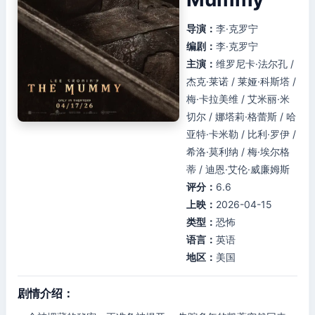
导演：
李·克罗宁
编剧：
李·克罗宁
主演：
维罗尼卡·法尔孔 /
杰克·莱诺 / 莱娅·科斯塔 /
梅·卡拉美维 / 艾米丽·米
切尔 / 娜塔莉·格蕾斯 / 哈
亚特·卡米勒 / 比利·罗伊 /
希洛·莫利纳 / 梅·埃尔格
蒂 / 迪恩·艾伦·威廉姆斯
评分：
6.6
上映：
2026-04-15
类型：
恐怖
语言：
英语
地区：
美国
剧情介绍：