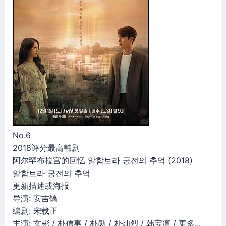
No.6
2018评分最高韩剧
阿尔罕布拉宫的回忆 알함브라 궁전의 추억 (2018)
알함브라 궁전의 추억
更新描述或海报
导演: 安吉镐
编剧: 宋载正
主演: 玄彬 / 朴信惠 / 朴勋 / 朴灿烈 / 韩宝凛 / 更多...