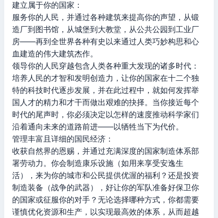
建立属于你的国家：
服务你的人民，并通过各种建筑来提高你的声望，从锻
造厂到图书馆，从城堡到大教堂，从公共公园到工业厂
房——再到全世界各种有史以来通过人类巧妙构思和心
血建造的伟大建筑杰作。
领导你的人民穿越包含人类各种重大发现的诸多时代：
培养人民的才智和发明创造力，让你的国家在十二个独
特的科技时代逐步发展，并在此过程中，就如何发挥举
国人才的精力和才干而做出艰难的抉择。当你接近每个
时代的尾声时，你必须决定以怎样的速度推动科学家们
沿着通向未来的道路前进——以牺牲当下为代价。
管理丰富且详细的国民经济：
收获自然界的恩赐，并通过充满深度的国家制造体系部
署劳动力。你会制造康乐设施（如用来享受安逸生
活），来为你的城市和公民提供优渥的福利？还是投资
制造装备（战争的武器），好让你的军队准备好保卫你
的国家或征服你的对手？无论选择哪种方式，你都需要
谨慎优化资源和生产，以实现最高效的体系，从而超越