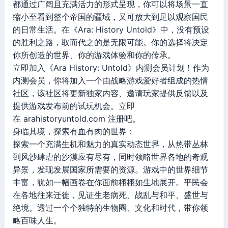
都通过广阔且充满活力的形式呈现，你可以将场景一直
缩小至看到整个帝国的疆域，又可放大到足以观察国民
的日常生活。在《Ara: History Untold》中，没有预设
的胜利之路，取而代之的是无限可能。你的选择将决定
你所创造的世界、你的游戏体验和你的传承。
立即加入《Ara History: Untold》内测会员计划！作为
内测会员，你将加入一个由战略游戏爱好者组成的热情
社区，该社区将更新独家内容、邀请玩家提供反馈以及
提供游戏发布前的试玩机会。立即
在 arahistoryuntold.com 注册吧。
身临其境，探索有血有肉的世界：
探索一个充满生机和魅力的真实动态世界，从热带丛林
到风沙肆虐的沙漠应有尽有，同时领略世界各地的奇观
异景，发现发展国家所需要的资源。游戏中的世界细节
丰富，犹如一幅画卷在你面前栩栩如生地展开。平民会
在各地往来迁徙，见证生老病死、战乱与和平、盛世与
绝境。透过一个个独特的生物圈、文化和时代，带你领
略百味人生。