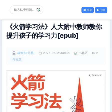
登录
注册
《火箭学习法》人大附中教师教你
提升孩子的学习力[epub]
极速夸(元婴)
2026-05-26 08:35
书籍区
2
夸克盘