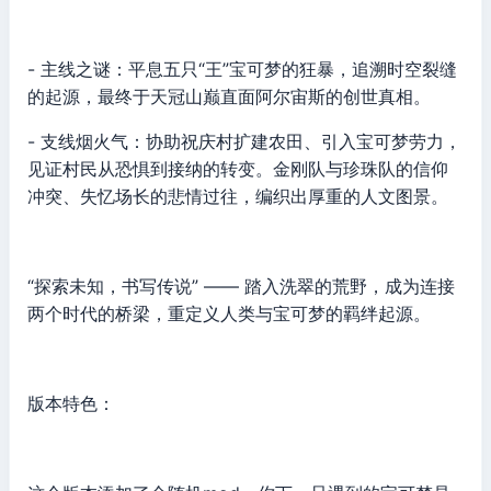
- 主线之谜：平息五只“王”宝可梦的狂暴，追溯时空裂缝
的起源，最终于天冠山巅直面阿尔宙斯的创世真相。
- 支线烟火气：协助祝庆村扩建农田、引入宝可梦劳力，
见证村民从恐惧到接纳的转变。金刚队与珍珠队的信仰
冲突、失忆场长的悲情过往，编织出厚重的人文图景。
“探索未知，书写传说” —— 踏入洗翠的荒野，成为连接
两个时代的桥梁，重定义人类与宝可梦的羁绊起源。
版本特色：