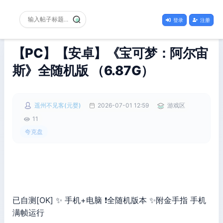
登录
注册
【PC】【安卓】《宝可梦：阿尔宙
斯》全随机版 （6.87G）
遥州不见客(元婴)
2026-07-01 12:59
游戏区
11
夸克盘
已自测[OK] ✨ 手机+电脑 ❗全随机版本 ✨附金手指 手机
满帧运行