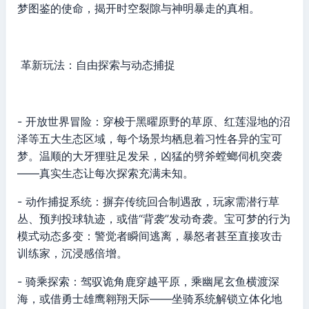
梦图鉴的使命，揭开时空裂隙与神明暴走的真相。
革新玩法：自由探索与动态捕捉
- 开放世界冒险：穿梭于黑曜原野的草原、红莲湿地的沼
泽等五大生态区域，每个场景均栖息着习性各异的宝可
梦。温顺的大牙狸驻足发呆，凶猛的劈斧螳螂伺机突袭
——真实生态让每次探索充满未知。
- 动作捕捉系统：摒弃传统回合制遇敌，玩家需潜行草
丛、预判投球轨迹，或借“背袭”发动奇袭。宝可梦的行为
模式动态多变：警觉者瞬间逃离，暴怒者甚至直接攻击
训练家，沉浸感倍增。
- 骑乘探索：驾驭诡角鹿穿越平原，乘幽尾玄鱼横渡深
海，或借勇士雄鹰翱翔天际——坐骑系统解锁立体化地