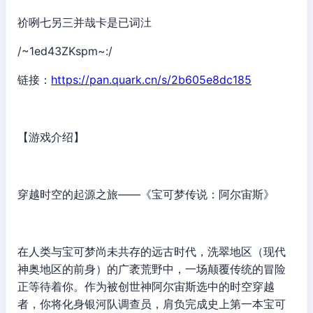
祄咧七另三并哉卡是已词汢
/~1ed43ZKspm~:/
链接：
https://pan.quark.cn/s/2b605e8dc185
【游戏介绍】
穿越时空的起源之旅——《宝可梦传说：阿尔宙斯》
在人类与宝可梦尚未共存的远古时代，洗翠地区（现代
神奥地区的前身）的广袤荒野中，一场颠覆传统的冒险
正等待着你。作为被创世神阿尔宙斯选中的时空穿越
者，你将化身银河队调查员，肩负完成史上第一本宝可