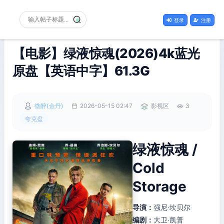
登录
注册
【电影】绿液惊魂(2026)4k蓝光
原盘【英语中字】61.3G
微醉(金丹)
2026-05-15 02:47
影视区
3
夸克盘
绿液惊魂 /
Cold
Storage
导演：
强尼·坎贝尔
编剧：
大卫·凯普