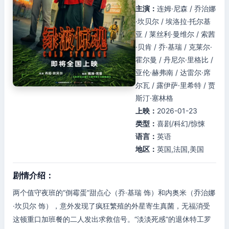
主演：
连姆·尼森 / 乔治娜
·坎贝尔 / 埃洛拉·托尔基
亚 / 莱丝利·曼维尔 / 索茜
·贝肯 / 乔·基瑞 / 克莱尔·
霍尔曼 / 丹尼尔·里格比 /
亚伦·赫弗南 / 达雷尔·席
尔瓦 / 露伊萨·里希特 / 贾
斯汀·塞林格
上映：
2026-01-23
类型：
喜剧/科幻/惊悚
语言：
英语
地区：
英国,法国,美国
剧情介绍：
两个值守夜班的“倒霉蛋”甜点心（乔·基瑞 饰）和内奥米（乔治娜
·坎贝尔 饰），意外发现了疯狂繁殖的外星寄生真菌，无福消受
这顿重口加班餐的二人发出求救信号。“淡淡死感”的退休特工罗