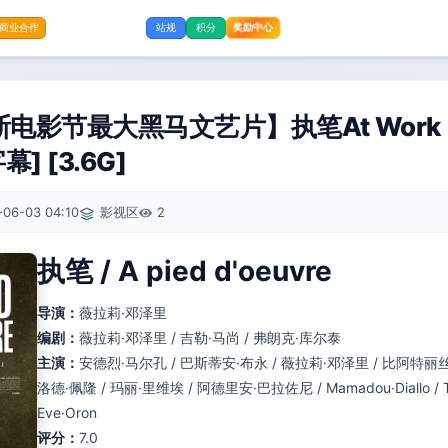
奖励中心
商业合作
站规
积分
尼斯电影节最大黑马文艺片】执笔At Work
幕] [3.6G]
-06-03 04:10
影视区
2
执笔 / A pied d'oeuvre
导演：
薇拉莉·邓泽里
编剧：
薇拉莉·邓泽里 / 吉勒·马尚 / 弗朗克·库尔泰
主演：
安德烈·马尔孔 / 巴斯蒂安·布永 / 薇拉莉·邓泽里 / 比阿特丽丝
洛德·佩隆 / 玛丽·里维埃 / 阿德里安·巴拉佐尼 / Mamadou·Diallo / Thelma
Eve·Oron
评分：
7.0