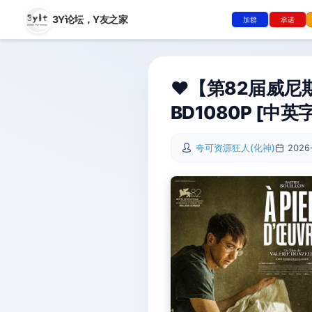
3Y论坛，
Y友之家
加群
承诺
❤️【‌第82届威
BD1080P [中英字
夸可资源狂人(化神)
2026