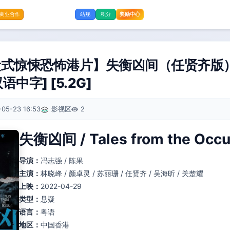
奖励中心
商业合作
站规
积分
段式惊悚恐怖港片】失衡凶间（任贤齐版）
语中字] [5.2G]
-05-23 16:53
影视区
2
失衡凶间 / Tales from the Occu
导演：
冯志强 / 陈果
主演：
林晓峰 / 颜卓灵 / 苏丽珊 / 任贤齐 / 吴海昕 / 关楚耀
上映：
2022-04-29
类型：
悬疑
语言：
粤语
地区：
中国香港