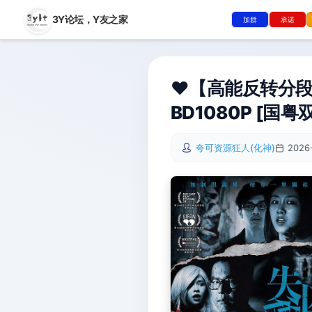
3Y论坛，
Y友之家
加群
承诺
❤️【高能反转分
BD1080P [国粤双
夸可资源狂人(化神)
2026