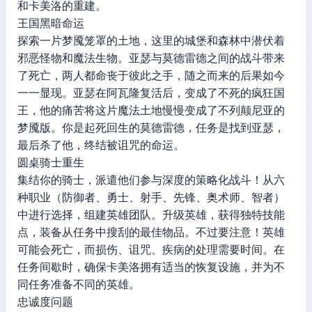
和卡美洛的重建。
王国黑暗命运
探索一片梦魇笼罩的土地，这里的城堡和森林中潜伏着
邪恶怪物和魔法生物。亚瑟与莫德雷德之间的战斗带来
了死亡，两人都命丧于彼此之手，随之而来的后果如今
一一显现。亚瑟在阿瓦隆复活后，变成了不死的疯狂国
王，他的痛苦将这片魔法土地慢慢变成了不列颠尼亚的
梦魇版。你是起死回生的莫德雷德，任务是找到亚瑟，
最后杀了他，终结被诅咒的命运。
圆桌骑士重生
集结你的骑士，派遣他们参与深度的策略化战斗！从六
种职业（防御者、勇士、射手、先锋、奥术师、智者）
中进行选择，组建英雄团队。升级英雄，获得独特技能
点，装备从任务中搜刮的最佳物品。不过要注意！英雄
可能会死亡，而损伤、诅咒、疾病的处理需要时间。在
任务间歇时，确保卡美洛拥有适当的恢复设施，并为不
同任务准备不同的英雄。
忠诚度问题