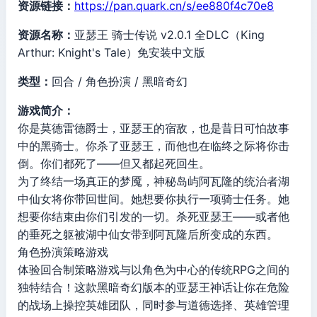
资源链接：
https://pan.quark.cn/s/ee880f4c70e8
资源名称：
亚瑟王 骑士传说 v2.0.1 全DLC（King
Arthur: Knight's Tale）免安装中文版
类型：
回合 / 角色扮演 / 黑暗奇幻
游戏简介：
你是莫德雷德爵士，亚瑟王的宿敌，也是昔日可怕故事
中的黑骑士。你杀了亚瑟王，而他也在临终之际将你击
倒。你们都死了——但又都起死回生。
为了终结一场真正的梦魇，神秘岛屿阿瓦隆的统治者湖
中仙女将你带回世间。她想要你执行一项骑士任务。她
想要你结束由你们引发的一切。杀死亚瑟王——或者他
的垂死之躯被湖中仙女带到阿瓦隆后所变成的东西。
角色扮演策略游戏
体验回合制策略游戏与以角色为中心的传统RPG之间的
独特结合！这款黑暗奇幻版本的亚瑟王神话让你在危险
的战场上操控英雄团队，同时参与道德选择、英雄管理