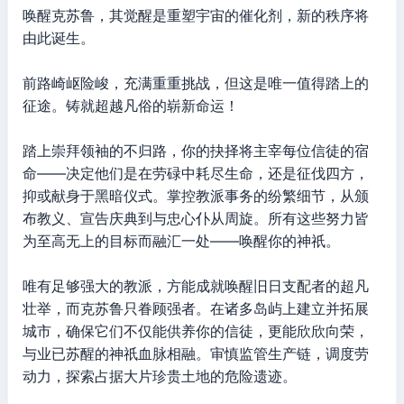
唤醒克苏鲁，其觉醒是重塑宇宙的催化剂，新的秩序将
由此诞生。
前路崎岖险峻，充满重重挑战，但这是唯一值得踏上的
征途。铸就超越凡俗的崭新命运！
踏上崇拜领袖的不归路，你的抉择将主宰每位信徒的宿
命——决定他们是在劳碌中耗尽生命，还是征伐四方，
抑或献身于黑暗仪式。掌控教派事务的纷繁细节，从颁
布教义、宣告庆典到与忠心仆从周旋。所有这些努力皆
为至高无上的目标而融汇一处——唤醒你的神祇。
唯有足够强大的教派，方能成就唤醒旧日支配者的超凡
壮举，而克苏鲁只眷顾强者。在诸多岛屿上建立并拓展
城市，确保它们不仅能供养你的信徒，更能欣欣向荣，
与业已苏醒的神祇血脉相融。审慎监管生产链，调度劳
动力，探索占据大片珍贵土地的危险遗迹。