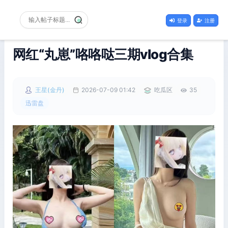
登录
注册
网红“丸崽”咯咯哒三期vlog合集
王星(金丹)
2026-07-09 01:42
吃瓜区
35
迅雷盘