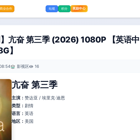
奖励中心
商业合作
站规
积分
亢奋 第三季 (2026) 1080P 【英
8G】
08:54
影视区
16
亢奋 第三季
主演：
赞达亚 / 埃里克·迪恩
类型：
剧情
语言：
英语
地区：
美国