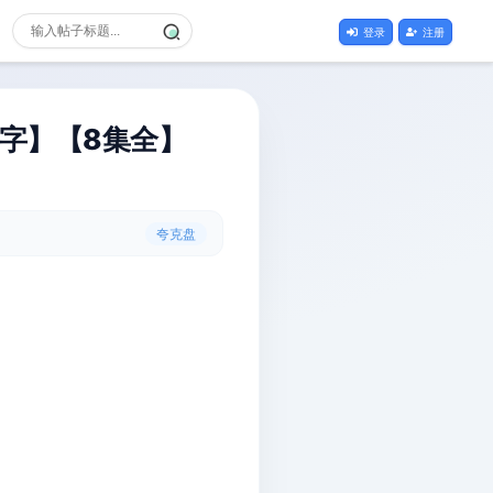
登录
注册
语中字】【8集全】
夸克盘