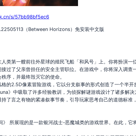
rk.cn/s/57bb98bf5ec6
.22505113（Between Horizons）免安装中文版
在人类第一艘前往外星球的殖民飞船「和风号」上。你将扮演一位
期接过了父亲曾担任的安全主管职位。在游戏中，你将深入调查
会秩序，并最终毁灭它的使命。
的2.5D像素冒险游戏，它以分支叙事的形式创造了一个半开放的游
cuna》中吸取了许多经验教训，为侦探解谜游戏设计了诸多解
维持了言之有物的紧凑叙事节奏，引导玩家思考自己的道德标准
：
间》 所展现的是一款银河战士-恶魔城类的游戏世界。在此，它