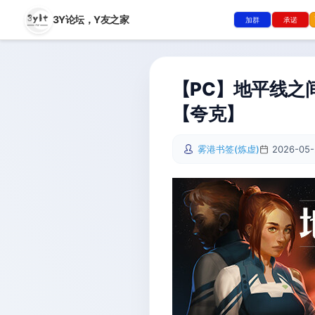
3Y论坛，
Y友之家
加群
承诺
【PC】地平线之间 B
【夸克】
雾港书签(炼虚)
2026-05-