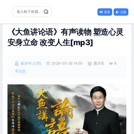
登录
注册
《大鱼讲论语》有声读物 塑造心灵
安身立命 改变人生[mp3]
极速夸(元婴)
2026-05-26 14:55
图片区
6
夸克盘