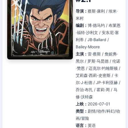
导演：
蔡斯·康利 / 埃米·
米村
编剧：
博·德马约 / 布莱恩
·福特·沙利文 / 安东尼·塞
利蒂 / JB·Ballard /
Bailey·Moore
主演：
雷·蔡斯 / 詹妮弗·
黑尔 / 罗斯·马昆德 / 伦诺
·赞恩 / 迈克尔·约翰斯顿 /
艾莉森·西莉-史密斯 / 卡
尔·J·杜德 / JP·卡利亚赫 /
乔治·布扎 / 霍莉·周 / 马
修·沃特森
上映：
2026-07-01
类型：
剧情/动作/科幻/动
画/冒险
语言：
英语