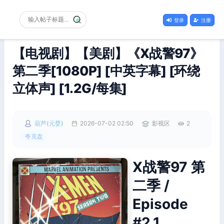
登录
注册
【电视剧】【美剧】《X战警97》
第二季[1080P] [中英字幕] [环绕
立体声] [1.2G/每集]
葫芦(元婴)
2026-07-02 02:50
影视区
2
夸克盘
X战警97 第
二季 /
Episode
#2.1