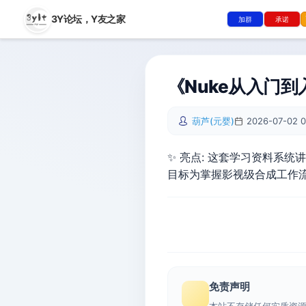
3Y论坛，
Y友之家
加群
承诺
《Nuke从入门到
葫芦(元婴)
2026-07-02 0
✨ 亮点: 这套学习资料系
目标为掌握影视级合成工作
免责声明