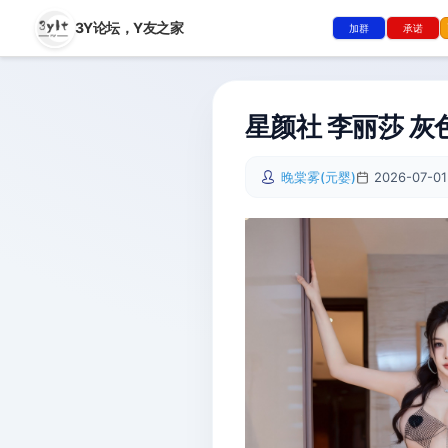
3Y论坛，
Y友之家
加群
承诺
星颜社 李丽莎 灰色
晚棠雾(元婴)
2026-07-01