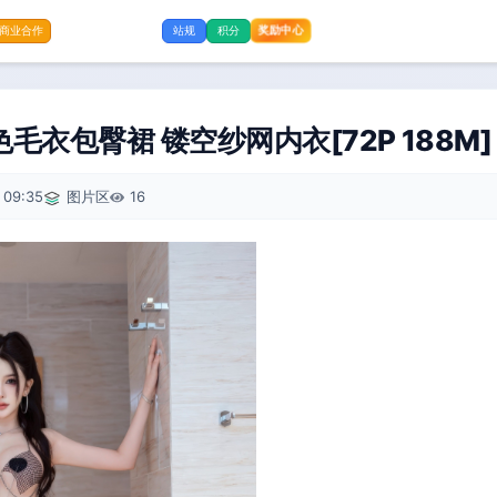
奖励中心
商业合作
站规
积分
毛衣包臀裙 镂空纱网内衣[72P 188M]
 09:35
图片区
16