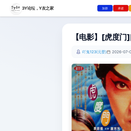
3Y论坛，
Y友之家
加群
承诺
【电影】[虎度门][W
吖鬼123(元婴)
2026-07-0