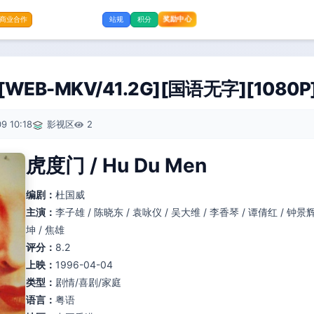
奖励中心
商业合作
站规
积分
EB-MKV/41.2G][国语无字][1080P
9 10:18
影视区
2
虎度门 / Hu Du Men
编剧：
杜国威
主演：
李子雄 / 陈晓东 / 袁咏仪 / 吴大维 / 李香琴 / 谭倩红 / 钟景辉
坤 / 焦雄
评分：
8.2
上映：
1996-04-04
类型：
剧情/喜剧/家庭
语言：
粤语