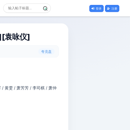
登录
注册
][袁咏仪]
夸克盘
 / 黄雯 / 萧芳芳 / 李司棋 / 萧仲