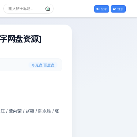
登录
注册
语中字网盘资源]
夸克盘 百度盘
江 / 董向荣 / 赵毅 / 陈永胜 / 张