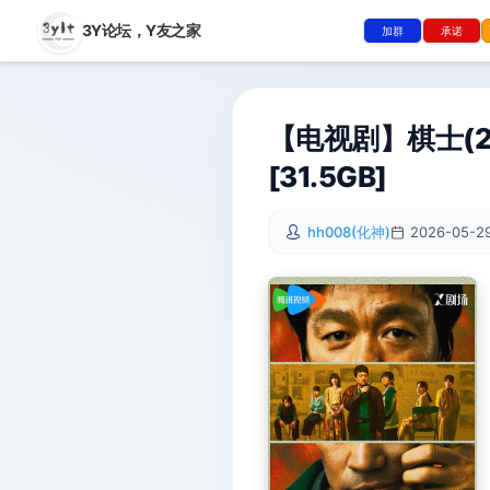
3Y论坛，
Y友之家
加群
承诺
【电视剧】棋士(20
[31.5GB]
hh008(化神)
2026-05-29