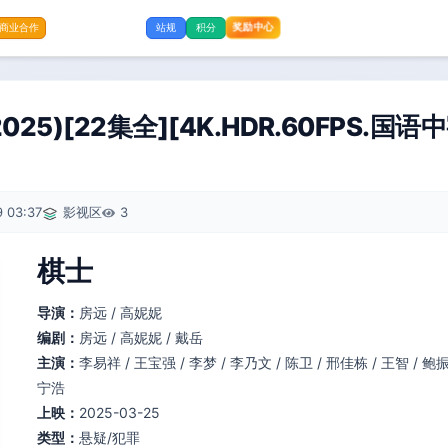
奖励中心
商业合作
站规
积分
25)[22集全][4K.HDR.60FPS.国
 03:37
影视区
3
棋士
导演：
房远 / 高妮妮
编剧：
房远 / 高妮妮 / 戴岳
主演：
李易祥 / 王宝强 / 李梦 / 李乃文 / 陈卫 / 邢佳栋 / 王智 / 鲍振
宁浩
上映：
2025-03-25
类型：
悬疑/犯罪