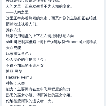
抑或是都市传说还在各处流传呢。
人间之里，正在发生着不为人知的变化。
——人间之里
这里正举办着热闹的集市，而恶作剧的主谋们正在暗处
悄然地注视着人们。
操作方法：
玩家使用键盘的上下左右键控制移动方向
shift键控制高低速,z键射击,x键放符卡(bomb),c键释放
天命充能
玩家操纵角色：
令人安心的守护者「金」
不得不加班的玉造巫女
博丽 灵梦
Hakurei Reimu
种族：人类
能力：主要拥有在空中飞翔程度的能力
熟悉的巫女小姐。博丽神社的巫女小姐。
伦纳德般耀眼的进攻者「火」