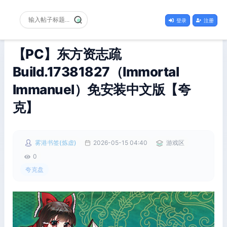
登录
注册
【PC】东方资志疏
Build.17381827（Immortal
Immanuel）免安装中文版【夸
克】
雾港书签(炼虚)
2026-05-15 04:40
游戏区
0
夸克盘