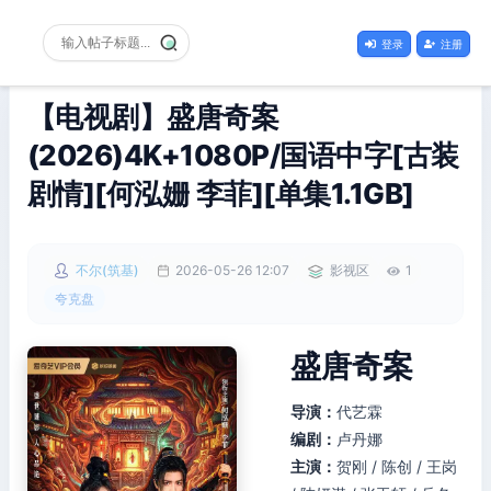
登录
注册
【电视剧】盛唐奇案
(2026)4K+1080P/国语中字[古装
剧情][何泓姗 李菲][单集1.1GB]
不尔(筑基)
2026-05-26 12:07
影视区
1
夸克盘
盛唐奇案
导演：
代艺霖
编剧：
卢丹娜
主演：
贺刚 / 陈创 / 王岗