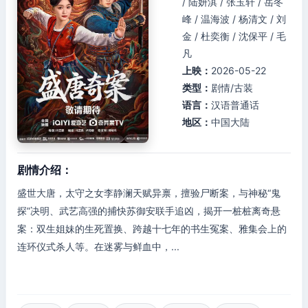
/ 陆妍淇 / 张玉轩 / 岳冬
峰 / 温海波 / 杨清文 / 刘
金 / 杜奕衡 / 沈保平 / 毛
凡
上映：
2026-05-22
类型：
剧情/古装
语言：
汉语普通话
地区：
中国大陆
剧情介绍：
盛世大唐，太守之女李静澜天赋异禀，擅验尸断案，与神秘“鬼
探”决明、武艺高强的捕快苏御安联手追凶，揭开一桩桩离奇悬
案：双生姐妹的生死置换、跨越十七年的书生冤案、雅集会上的
连环仪式杀人等。在迷雾与鲜血中，...