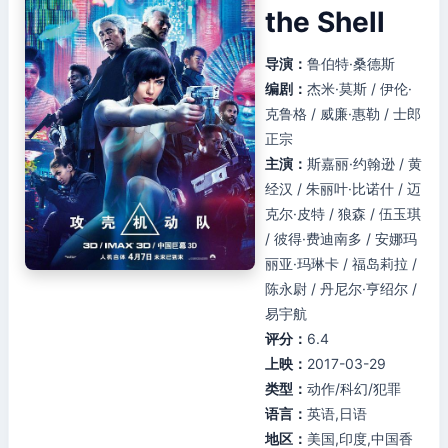
the Shell
导演：
鲁伯特·桑德斯
编剧：
杰米·莫斯 / 伊伦·
克鲁格 / 威廉·惠勒 / 士郎
正宗
主演：
斯嘉丽·约翰逊 / 黄
经汉 / 朱丽叶·比诺什 / 迈
克尔·皮特 / 狼森 / 伍玉琪
/ 彼得·费迪南多 / 安娜玛
丽亚·玛琳卡 / 福岛莉拉 /
陈永尉 / 丹尼尔·亨绍尔 /
易宇航
评分：
6.4
上映：
2017-03-29
类型：
动作/科幻/犯罪
语言：
英语,日语
地区：
美国,印度,中国香