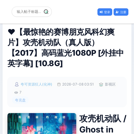
登录
注册
❤️【最惊艳的赛博朋克风科幻爽
片】攻壳机动队（真人版）
【2017】高码蓝光1080P [外挂中
英字幕] [10.8G]
夸可资源狂人(化神)
2026-07-08 03:51
影视区
7
夸克盘
攻壳机动队 /
Ghost in