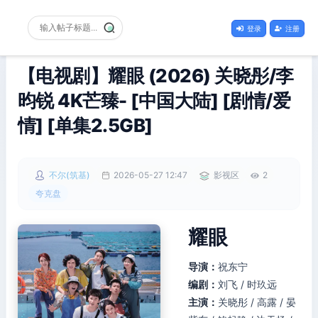
登录
注册
【电视剧】耀眼 (2026) 关晓彤/李
昀锐 4K芒臻- [中国大陆] [剧情/爱
情] [单集2.5GB]
不尔(筑基)
2026-05-27 12:47
影视区
2
夸克盘
耀眼
导演：
祝东宁
编剧：
刘飞 / 时玖远
主演：
关晓彤 / 高露 / 晏