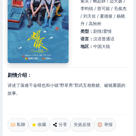
紫东 / 鲍起静 / 边天扬 /
李昀锐 / 曾可妮 / 毛俊杰
/ 刘天佐 / 夏德俊 / 杨晓
丹 / 高秋梓
类型：
剧情/爱情
语言：
汉语普通话
地区：
中国大陆
剧情介绍：
讲述了落难千金晴也和小镇“野草男”邢武互相救赎、破镜重圆的
故事。
私聊
收藏
分享
失效反馈
举报