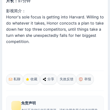
片长：
97分钟
影视简介：
Honor's sole focus is getting into Harvard. Willing to
do whatever it takes, Honor concocts a plan to take
down her top three competitors, until things take a
turn when she unexpectedly falls for her biggest
competition.
私聊
收藏
分享
失效反馈
举报
免责声明