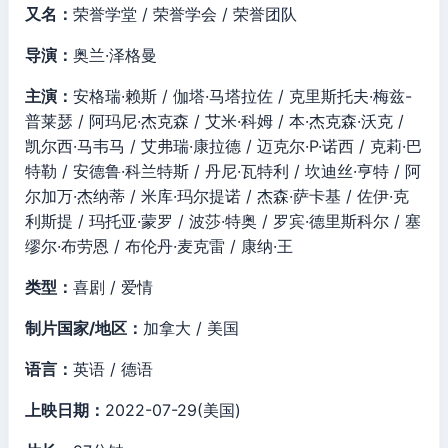
又名：
荣誉学堂 / 荣誉学会 / 荣誉团队
导演：
奥兰·泽格曼
主演：
安格瑞·赖斯 / 伽塔·马塔拉佐 / 克里斯托夫·梅兹-
普莱瑟 / 阿玛尼·杰克森 / 艾米·科姆 / 本·杰克森·沃克 /
凯尔西·马韦马 / 艾弗瑞·康拉德 / 迈克尔·P·诺西 / 克莉·巴
特勒 / 安德鲁·科兰特斯 / 丹尼·瓦特利 / 坎迪丝·亨特 / 阿
尔加万·杰纳蒂 / 米库·玛尔提诺 / 杰森·萨卡基 / 佐伊·克
利斯提 / 玛托亚·蒙罗 / 波莎·特奥 / 罗宾·德里斯科尔 / 塞
缪尔·布劳恩 / 布伦丹·麦克雷 / 康纳·王
类型：
喜剧 / 爱情
制片国家/地区：
加拿大 / 美国
语言：
英语 / 德语
上映日期：
2022-07-29(美国)