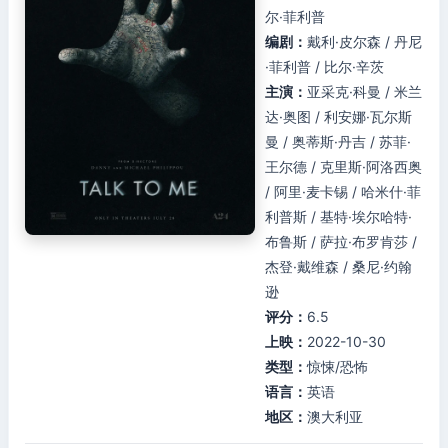
尔·菲利普
编剧：
戴利·皮尔森 / 丹尼
·菲利普 / 比尔·辛茨
主演：
亚采克·科曼 / 米兰
达·奥图 / 利安娜·瓦尔斯
曼 / 奥蒂斯·丹吉 / 苏菲·
王尔德 / 克里斯·阿洛西奥
/ 阿里·麦卡锡 / 哈米什·菲
利普斯 / 基特·埃尔哈特·
布鲁斯 / 萨拉·布罗肯莎 /
杰登·戴维森 / 桑尼·约翰
逊
评分：
6.5
上映：
2022-10-30
类型：
惊悚/恐怖
语言：
英语
地区：
澳大利亚