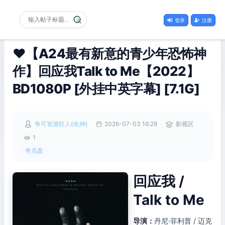
登录
注册
❤️【A24最有新意的青少年恐怖神
作】回应我Talk to Me【2022】
BD1080P [外挂中英字幕] [7.1G]
夸可资源狂人(化神)
2026-07-03 16:28
影视区
1
夸克盘
回应我 /
Talk to Me
导演：
丹尼·菲利普 / 迈克