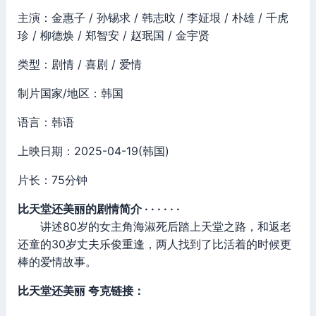
主演：金惠子 / 孙锡求 / 韩志旼 / 李姃垠 / 朴雄 / 千虎
珍 / 柳德焕 / 郑智安 / 赵珉国 / 金宇贤
类型：剧情 / 喜剧 / 爱情
制片国家/地区：韩国
语言：韩语
上映日期：2025-04-19(韩国)
片长：75分钟
比天堂还美丽的剧情简介 · · · · · ·
讲述80岁的女主角海淑死后踏上天堂之路，和返老
还童的30岁丈夫乐俊重逢，两人找到了比活着的时候更
棒的爱情故事。
比天堂还美丽 夸克链接：