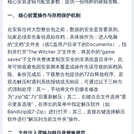
核心安装逻辑与配置参数，提供一份纯粹的硬核攻略。
一、 核心前置操作与存档保护机制
在安装任何大型整合包之前，数据的安全是首要原则。
玩家必须首先备份原始存档，具体操作为：进入电脑
的“文档”文件夹（或C盘用户目录下的Documents），找
到并打开“The Witcher 3”文件夹，将其中的“game
saves”子文件夹整体复制至安全的非系统盘目录中。此
举可彻底避免因安装脚本覆盖或操作失误导致的坏档风
险。备份完成后，下载整合包提供的7Z自释放程序。若
双击解压时遇到系统报错或无响应，可通过以下三种方
式强制处理：其一，手动将文件后缀名修改
为“.zip”或“.7z”后重新解压；其二，右键点击文件选择“显
示更多选项”，在弹出的菜单中指定解压软件（如
Bandizip或7-Zip）进行打开；其三，直接右键选择解压
软件进行“解压到当前文件夹”操作。
二、 文件注入逻辑与根目录替换规范