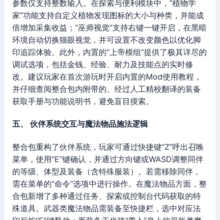
参数仅支持整数输入。在探索与便利模块中，“植物学
家”功能支持自定义植物发现图标的大小与种类，并能成
倍增加采集收益；“巫师视觉”支持右键一键开启，在黑暗
环境自动切换猫眼视觉，并可设置不改变颜色以优化脚
印追踪体验。此外，内置的“上帝模组”提供了极其详尽的
调试选项，包括金钱、经验、耐力及技能点的实时修
改。建议玩家在首次游玩时开启内置的Mod使用教程，
并仔细查阅整合包内附带的、经过人工精校翻译的装备
获取手册与功能说明书，避免盲目摸索。
五、 伙伴系统交互与魔法物品施法逻辑
整合包重构了伙伴系统，玩家可通过快捷键“Z”呼出召唤
菜单，使用“E”键确认，并通过方向键或WASD调整同伴
的等级、体型及装备（含特殊服装）。若需移除同伴，
需在菜单的“命令”选项中进行操作。在魔法物品方面，整
合包新增了多种通过任务、探索或控制台代码获取的特
殊道具。武器类魔法物品需装备至快捷栏，选中对应法