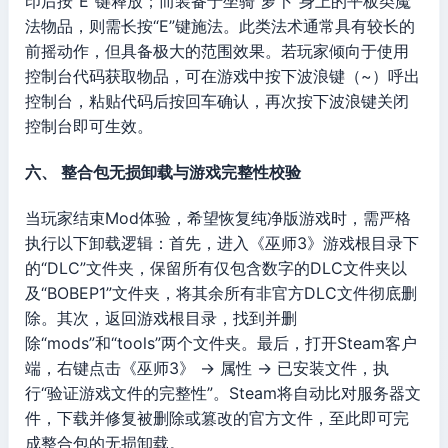
印后按“E”键释放；而装备于坐骑“萝卜”身上的平板类魔
法物品，则需长按“E”键施法。此类法术通常具有较长的
前摇动作，但具备极大的范围效果。若玩家倾向于使用
控制台代码获取物品，可在游戏中按下波浪键（~）呼出
控制台，粘贴代码后按回车确认，再次按下波浪键关闭
控制台即可生效。
六、 整合包无损卸载与游戏完整性校验
当玩家结束Mod体验，希望恢复纯净版游戏时，需严格
执行以下卸载逻辑：首先，进入《巫师3》游戏根目录下
的“DLC”文件夹，保留所有仅包含数字的DLC文件夹以
及“BOBEP1”文件夹，将其余所有非官方DLC文件彻底删
除。其次，返回游戏根目录，找到并删
除“mods”和“tools”两个文件夹。最后，打开Steam客户
端，右键点击《巫师3》 -> 属性 -> 已安装文件，执
行“验证游戏文件的完整性”。Steam将自动比对服务器文
件，下载并修复被删除或篡改的官方文件，至此即可完
成整合包的无损卸载。