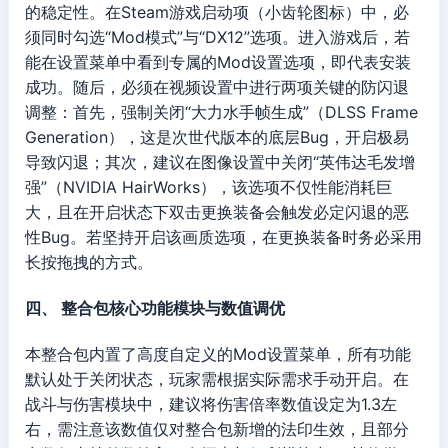
的稳定性。在Steam游戏启动项（小齿轮图标）中，必
须同时勾选“Mod模式”与“DX12”选项。进入游戏后，若
能在设置菜单中看到专属的Mod设置选项，即代表安装
成功。随后，必须在视频设置中进行两项关键的防闪退
调整：首先，强制关闭“大力水手帧生成”（DLSS Frame
Generation），这是次世代版本的底层Bug，开启极易
导致闪退；其次，建议在图像设置中关闭“英伟达毛发增
强”（NVIDIA HairWorks），该选项不仅性能消耗巨
大，且在开启状态下双击更换装备会触发必定闪退的恶
性Bug。若坚持开启该画质选项，在更换装备时务必采用
长按拖拽的方式。
四、 整合包核心功能模块与数值调优
本整合包内置了高度自定义的Mod设置菜单，所有功能
默认处于关闭状态，玩家需根据实际需求手动开启。在
战斗与伤害模块中，建议将伤害倍率数值设定为1.3左
右，需注意该数值仅对整合包新增的法印生效，且部分