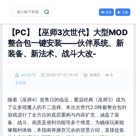
登录
注册
【PC】【巫师3次世代】大型MOD
整合包一键安装——伙伴系统、新
装备、新法术、战斗大改-
wx(练气)
2026-07-01 14:42
游戏区
8
夸克盘
随着《巫师4》发售日的临近，重温经典《巫师3》成为
了众多猎魔人的不二选择。本次次世代2.0终极整合包对
游戏进行了全方位的底层重构与内容扩充，涵盖了装
备、战斗、画质及便利功能等多个维度。为确保玩家能
够顺利体验，本指南将摒弃冗余的背景介绍，直接提炼