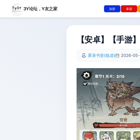
3Y论坛，
Y友之家
加群
承诺
【安卓】【手游】兄
雾港书签(炼虚)
2026-05-