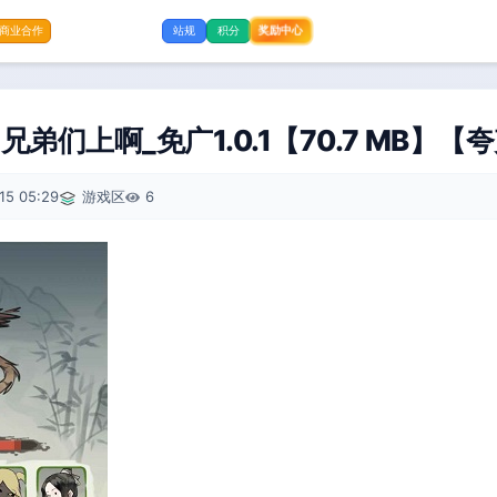
奖励中心
商业合作
站规
积分
弟们上啊_免广1.0.1【70.7 MB】【
15 05:29
游戏区
6