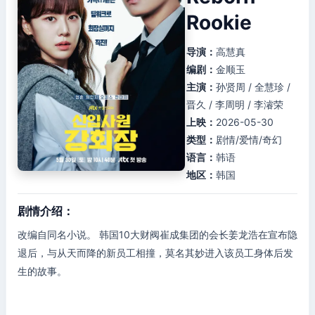
Rookie
导演：
高慧真
编剧：
金顺玉
主演：
孙贤周 / 全慧珍 /
晋久 / 李周明 / 李濬荣
上映：
2026-05-30
类型：
剧情/爱情/奇幻
语言：
韩语
地区：
韩国
剧情介绍：
改编自同名小说。 韩国10大财阀崔成集团的会长姜龙浩在宣布隐
退后，与从天而降的新员工相撞，莫名其妙进入该员工身体后发
生的故事。