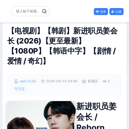
登录
注册
【电视剧】【韩剧】新进职员姜会
长 (2026)【更至最新】
【1080P】【韩语中字】【剧情 /
爱情 / 奇幻】
pplc(化神)
2026-06-03 04:56
影视区
5
夸克盘
新进职员姜
会长 /
Reborn