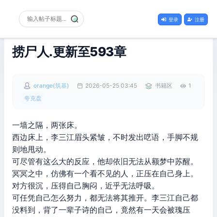
登录
注册
捞尸人.更新至593章
orange(筑基)
2026-05-25 03:45
书籍区
1
夸克盘
一墙之隔，两张床。
西边床上，李三江眉头紧皱，不时发出呓语，手脚不规
则地甩动。
可尽管有这么大的反应，他却依旧无法从额梦中苏醒。
冥冥之中，仿佛有一个看不见的人，正压在自己身上。
对方很沉，压得自己胸闷，近乎无法呼吸。
可任凭自己怎么努力，都无法将其推开。李三江自己都
没料到，背了一辈子诗的自己，竟然有一天会被瑰压