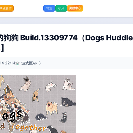
奖励中心
商业合作
站规
积分
Build.13309774（Dogs Huddle
克】
14 22:14
游戏区
3