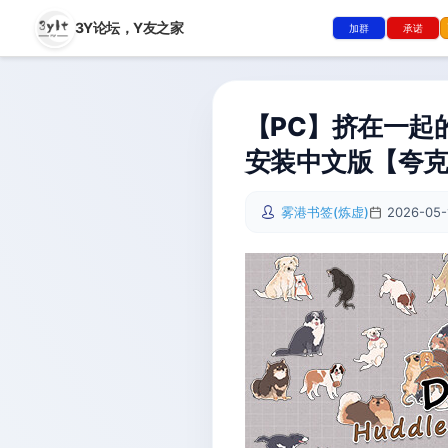
3Y论坛，
Y友之家
加群
承诺
【PC】挤在一起的狗狗 
安装中文版【夸
雾港书签(炼虚)
2026-05-