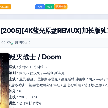
奖励中心
商业合作
站规
积分
2005][4K蓝光原盘REMUX]加长版独
 09:27
影视区
2
毁灭战士 / Doom
导演：
安德泽·巴特科维卡
编剧：
戴夫·卡拉汉姆 / 韦斯利·斯崔克
主演：
道恩·强森 / 理查德·布雷克 / 德克斯特·弗莱彻 / 阿尔·韦弗 / 
/ 道格·琼斯 / 芭芭拉·尼德尔加科娃 / 道比·欧帕瑞 / 塔诺埃·里德 /
评分：
6.1
上映：
2005-10-20
类型：
动作/科幻/恐怖