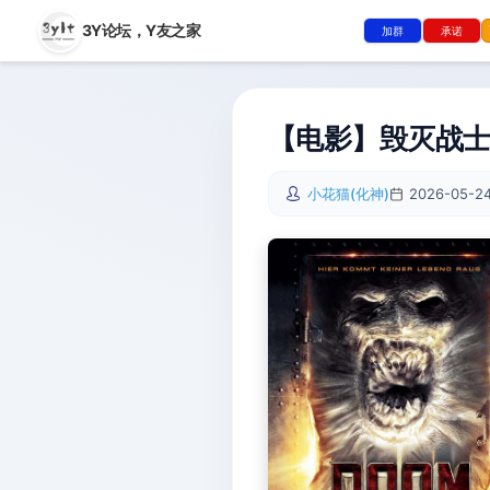
3Y论坛，
Y友之家
加群
承诺
【电影】毁灭战士[
小花猫(化神)
2026-05-24