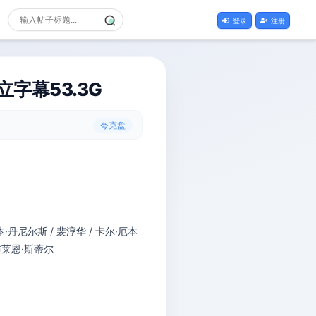
登录
注册
立字幕53.3G
夸克盘
本·丹尼尔斯 / 裴淳华 / 卡尔·厄本
 布莱恩·斯蒂尔