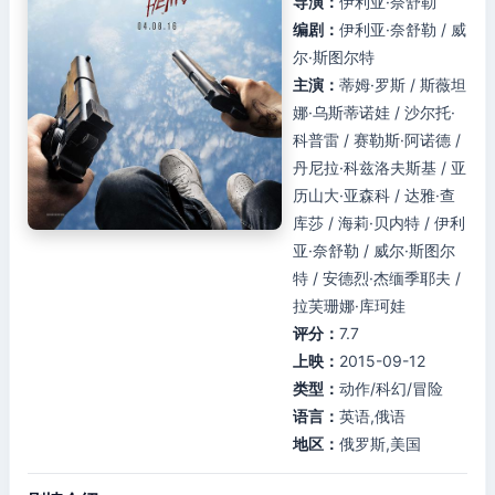
导演：
伊利亚·奈舒勒
编剧：
伊利亚·奈舒勒 / 威
尔·斯图尔特
主演：
蒂姆·罗斯 / 斯薇坦
娜·乌斯蒂诺娃 / 沙尔托·
科普雷 / 赛勒斯·阿诺德 /
丹尼拉·科兹洛夫斯基 / 亚
历山大·亚森科 / 达雅·查
库莎 / 海莉·贝内特 / 伊利
亚·奈舒勒 / 威尔·斯图尔
特 / 安德烈·杰缅季耶夫 /
拉芙珊娜·库珂娃
评分：
7.7
上映：
2015-09-12
类型：
动作/科幻/冒险
语言：
英语,俄语
地区：
俄罗斯,美国