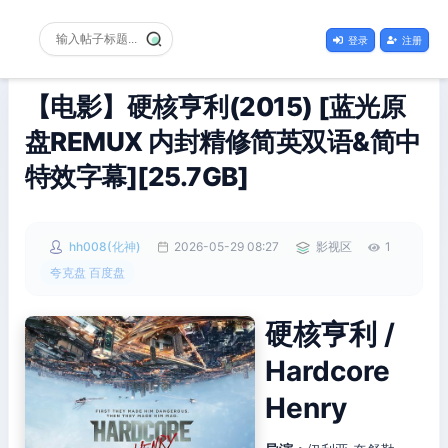
登录
注册
【电影】硬核亨利(2015) [蓝光原
盘REMUX 内封精修简英双语&简中
特效字幕][25.7GB]
hh008(化神)
2026-05-29 08:27
影视区
1
夸克盘 百度盘
硬核亨利 /
Hardcore
Henry