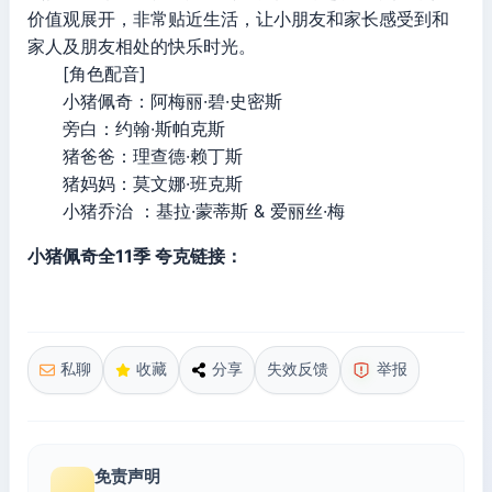
价值观展开，非常贴近生活，让小朋友和家长感受到和
家人及朋友相处的快乐时光。
[角色配音]
小猪佩奇：阿梅丽·碧·史密斯
旁白：约翰·斯帕克斯
猪爸爸：理查德·赖丁斯
猪妈妈：莫文娜·班克斯
小猪乔治 ：基拉·蒙蒂斯 & 爱丽丝·梅
小猪佩奇全11季 夸克链接：
私聊
收藏
分享
失效反馈
举报
免责声明