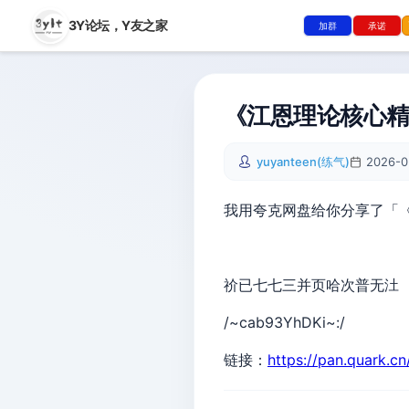
3Y论坛，
Y友之家
加群
承诺
《江恩理论核心精
yuyanteen(练气)
2026-0
我用夸克网盘给你分享了「《
祄已七七三并页哈次普无汢
/~cab93YhDKi~:/
链接：
https://pan.quark.c