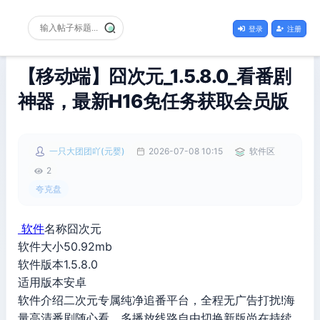
登录
注册
【移动端】囧次元_1.5.8.0_看番剧
神器，最新H16免任务获取会员版
一只大团团吖(元婴)
2026-07-08 10:15
软件区
2
夸克盘
软件
名称囧次元
软件大小50.92mb
软件版本1.5.8.0
适用版本安卓
软件介绍二次元专属纯净追番平台，全程无广告打扰!海
量高清番剧随心看，多播放线路自由切换新版尚在持续