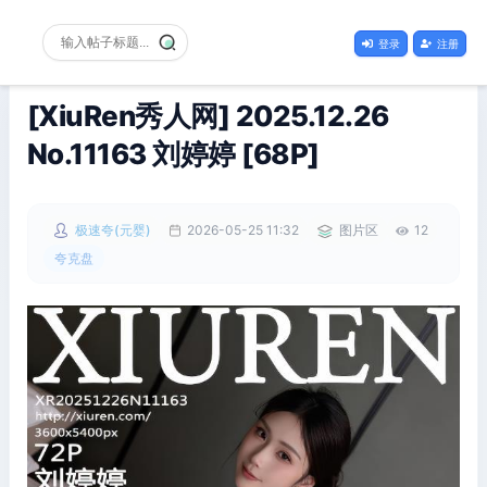
登录
注册
[XiuRen秀人网] 2025.12.26
No.11163 刘婷婷 [68P]
极速夸(元婴)
2026-05-25 11:32
图片区
12
夸克盘