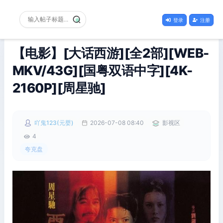
登录
注册
【电影】[大话西游][全2部][WEB-
MKV/43G][国粤双语中字][4K-
2160P][周星驰]
吖鬼123(元婴)
2026-07-08 08:40
影视区
4
夸克盘