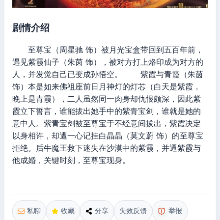
剧情介绍
至尊宝（周星驰 饰）被月光宝盒带回到五百年前，
遇见紫霞仙子（朱茵 饰），被对方打上烙印成为对方的
人，并发觉自己已变成孙悟空。 紫霞与青霞（朱茵
饰）本是如来佛祖座前日月神灯的灯芯（白天是紫霞，
晚上是青霞），二人虽然同一肉身却仇恨颇深，因此紫
霞立下誓言，谁能拔出她手中的紫青宝剑，谁就是她的
意中人。紫青宝剑被至尊宝于不经意间拔出，紫霞决定
以身相许，却遭一心记挂白晶晶（莫文蔚 饰）的至尊宝
拒绝。后牛魔王救下迷失在沙漠中的紫霞，并逼紫霞与
他成婚，关键时刻，至尊宝现身。
私聊
收藏
分享
失效反馈
举报