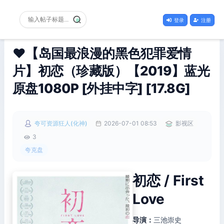
登录
注册
❤️【岛国最浪漫的黑色犯罪爱情
片】初恋（珍藏版）【2019】蓝光
原盘1080P [外挂中字] [17.8G]
夸可资源狂人(化神)
2026-07-01 08:53
影视区
3
夸克盘
初恋 / First
Love
导演：
三池崇史