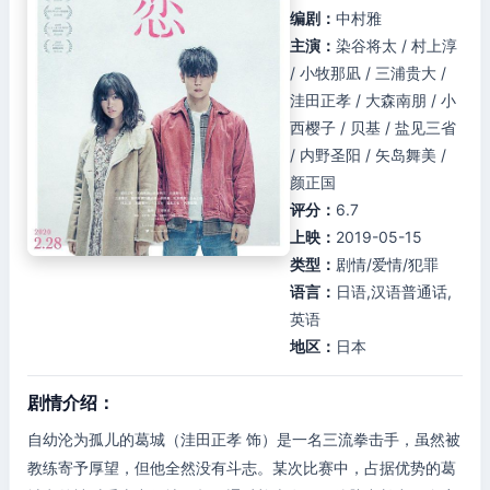
编剧：
中村雅
主演：
染谷将太 / 村上淳
/ 小牧那凪 / 三浦贵大 /
洼田正孝 / 大森南朋 / 小
西樱子 / 贝基 / 盐见三省
/ 内野圣阳 / 矢岛舞美 /
颜正国
评分：
6.7
上映：
2019-05-15
类型：
剧情/爱情/犯罪
语言：
日语,汉语普通话,
英语
地区：
日本
剧情介绍：
自幼沦为孤儿的葛城（洼田正孝 饰）是一名三流拳击手，虽然被
教练寄予厚望，但他全然没有斗志。某次比赛中，占据优势的葛