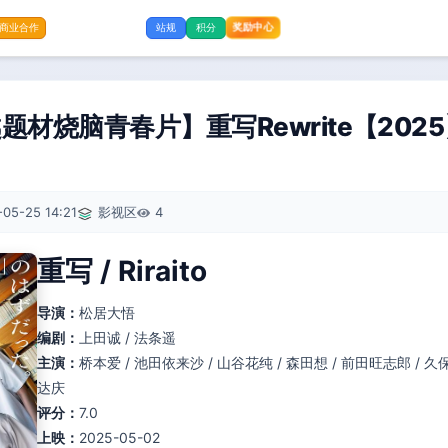
奖励中心
商业合作
站规
积分
材烧脑青春片】重写Rewrite‎【2025】
05-25 14:21
影视区
4
重写 / Riraito
导演：
松居大悟
编剧：
上田诚 / 法条遥
主演：
桥本爱 / 池田依来沙 / 山谷花纯 / 森田想 / 前田旺志郎 / 久保
达庆
评分：
7.0
上映：
2025-05-02