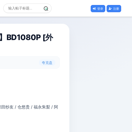
登录
注册
BD1080P [外
夸克盘
田纱友 / 仓悠贵 / 福永朱梨 / 阿