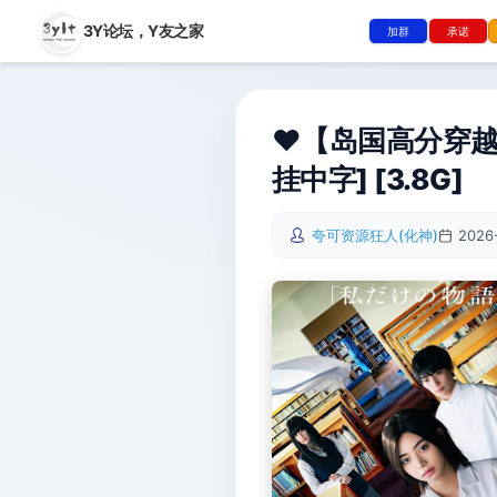
3Y论坛，
Y友之家
加群
承诺
❤️【岛国高分穿越题
挂中字] [3.8G]
夸可资源狂人(化神)
2026-