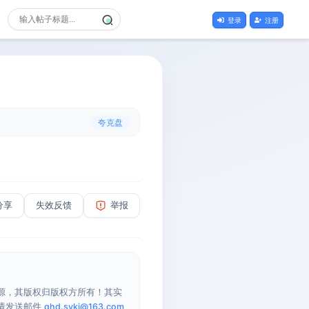
登录
注册
夸克盘
分享
失效反馈
举报
源，其版权归版权方所有！其实
请发送邮件
qhd.sykj@163.com