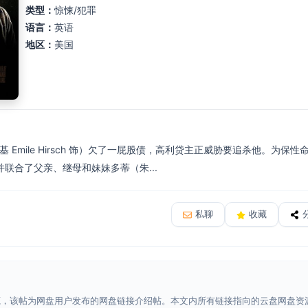
类型：
惊悚/犯罪
语言：
英语
地区：
美国
基 Emile Hirsch 饰）欠了一屁股债，高利贷主正威胁要追杀他。为
联合了父亲、继母和妹妹多蒂（朱...
私聊
收藏
源，该帖为网盘用户发布的网盘链接介绍帖。本文内所有链接指向的云盘网盘资