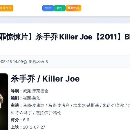
商业合作
站规
积分
奖励中心
悚片】杀手乔 Killer Joe【2011】B
-05-25 14:09
影视区
8
杀手乔 / Killer Joe
导演：
威廉·弗莱德金
编剧：
崔西·莱茨
主演：
马修·麦康纳 / 马克·麦考利 / 埃米尔·赫斯基 / 朱诺·坦普尔 / 
科特·A·马丁 / 杰拉尔丁·格伦
评分：
6.6
上映：
2012-07-27