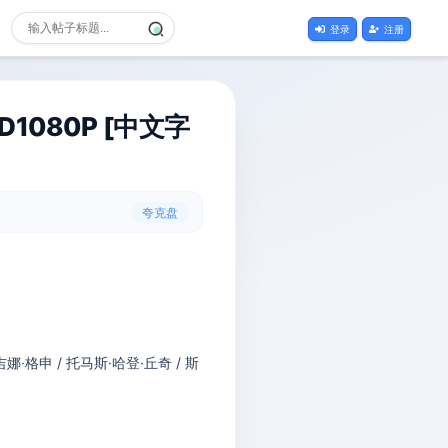
登录
注册
D1080P [中文字
夸克盘
吉娜·格申 / 托马斯·哈登·丘奇 / 斯