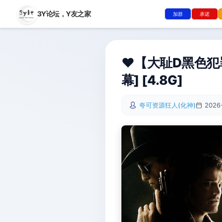
3Y论坛，
Y友之家
加群
承诺
❤️【大耻D黑色犯罪惊
幕] [4.8G]
夸可资源狂人(化神)
2026