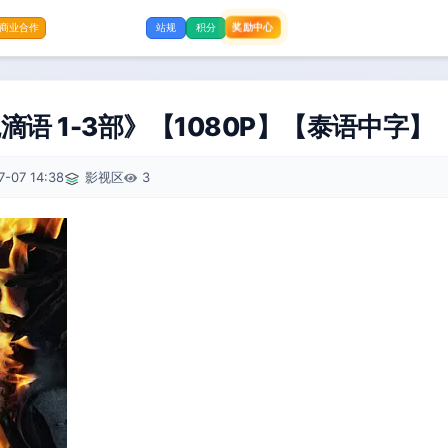
奖励中心
商业合作
站规
积分
语 1-3部》【1080P】【泰语中字】【
7-07 14:38
影视区
3