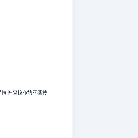
克里特·帕查拉布纳亚基特