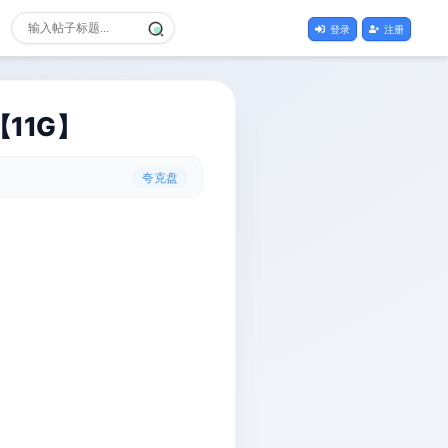
登录
注册
11G】
夸克盘