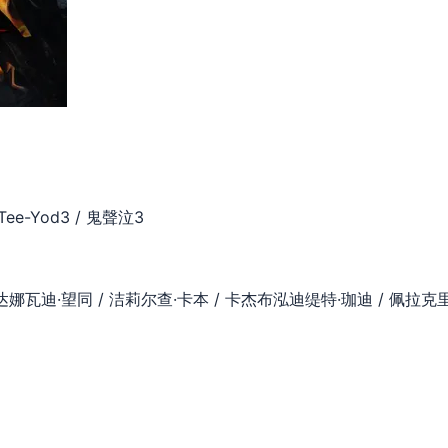
 Tee-Yod3 / 鬼聲泣3
达娜瓦迪·望同 / 洁莉尔查·卡本 / 卡杰布泓迪缇特·珈迪 / 佩拉