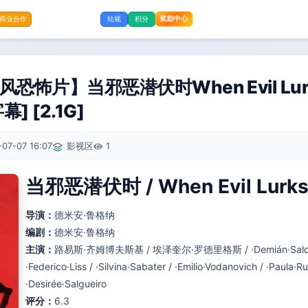
奖励中心
商业合作
站规
积分
t风恐怖片】当邪恶潜伏时When Evil Lur
] [2.1G]
07-07 16:07
影视区
1
当邪恶潜伏时 / When Evil Lurk
导演：
德米安·鲁格纳
编剧：
德米安·鲁格纳
主演：
路易斯·齐姆博夫斯基 / 埃泽奎尔·罗德里格斯 / ·Demián·Salomón /
·Federico·Liss / ·Silvina·Sabater / ·Emilio·Vodanovich / ·Paula·Ru
·Desirée·Salgueiro
评分：
6.3