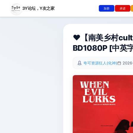
3Y论坛，
Y友之家
加群
承诺
❤️【南美乡村cul
BD1080P [中英字幕
夸可资源狂人(化神)
2026-