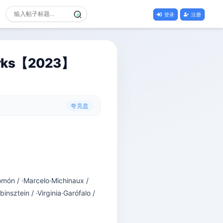
登录
注册
ks【2023】
夸克盘
s
 ·Marcelo·Michinaux /
binsztein / ·Virginia·Garófalo /