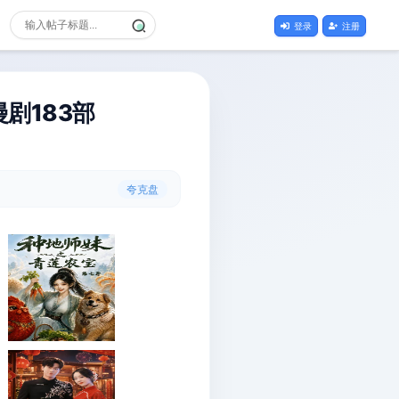
登录
注册
剧183部
夸克盘