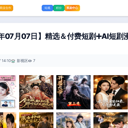
奖励中心
商业合作
站规
积分
年07月07日】精选＆付费短剧➕AI短剧漫
 14:10
影视区
7