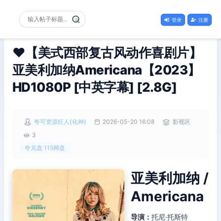
登录
注册
❤️【美式西部复古风动作喜剧片】
亚美利加纳Americana【2023】
HD1080P [中英字幕] [2.8G]
夸可资源狂人(化神)
2026-05-20 16:08
影视区
3
夸克盘 115网盘
亚美利加纳 /
Americana
导演：
托尼·托斯特