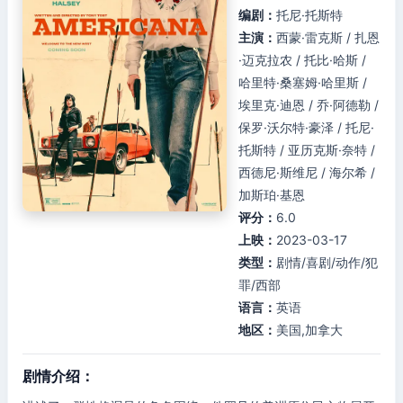
编剧：
托尼·托斯特
主演：
西蒙·雷克斯 / 扎恩
·迈克拉农 / 托比·哈斯 /
哈里特·桑塞姆·哈里斯 /
埃里克·迪恩 / 乔·阿德勒 /
保罗·沃尔特·豪泽 / 托尼·
托斯特 / 亚历克斯·奈特 /
西德尼·斯维尼 / 海尔希 /
加斯珀·基恩
评分：
6.0
上映：
2023-03-17
类型：
剧情/喜剧/动作/犯
罪/西部
语言：
英语
地区：
美国,加拿大
剧情介绍：